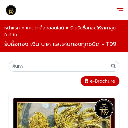
หน้าแรก
»
แคตตาล็อกออนไลน์
»
ร้านรับซื้อทองให้ราคาสูง
ใกล้ฉัน
รับซื้อทอง เงิน นาค และเศษทองทุกชนิด - T99
e-Brochure